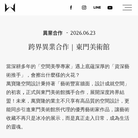
關於我們
異業合作
2026.06.23
跨界異業合作｜東門美術館
最新消息
當深耕多年的「空間美學專家」遇上底蘊深厚的「資深藝
設計案例
術推手」，會擦出什麼樣的火花？
萬寶隆空間設計秉持著「藝術豐富牆面，設計成就空間」
課程講座
的初衷
，
正式與
東門美術館攜手合作，展開深度跨界結
盟！未來，萬寶隆的業主不只享有高品質的空間設計，更
能同步引進東門美術館所代理的優秀藝術家作品，讓藝術
優惠活動
收藏不再只是冰冷的展示，而是真正走入日常，成為生活
的靈魂。
聯絡我們