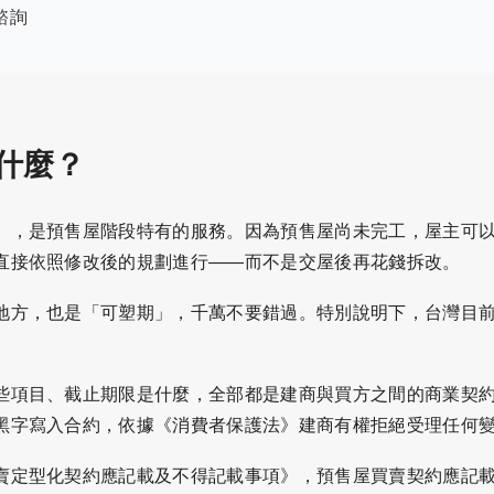
諮詢
什麼？
」，是預售屋階段特有的服務。因為預售屋尚未完工，屋主可
直接依照修改後的規劃進行——而不是交屋後再花錢拆改。
地方，也是「可塑期」，千萬不要錯過。特別說明下，台灣目
。
些項目、截止期限是什麼，全部都是建商與買方之間的商業契
黑字寫入合約，依據《
消費者保護法
》建商有權拒絕受理任何
賣定型化契約應記載及不得記載事項
》，預售屋買賣契約應記