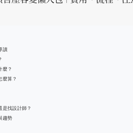
導讀
？
什麼？
怎麼算？
還是找設計師？
與趨勢