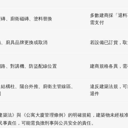
多數建商採「退料
壁磚、廚衛磁磚、塗料替換
需支付
備、廚具品牌更換或取消
若設備已訂貨，取
網路、對講機、防盜配線位置
建商規格各異，需
、結構柱、陽台外推、廚衛主管線區、
違反建築法規，可
劃
退件
建築法
》與《
公寓大廈管理條例
》的明確規範，建築物未經核
民事責任，可能需負擔刑事與公共安全的責任。