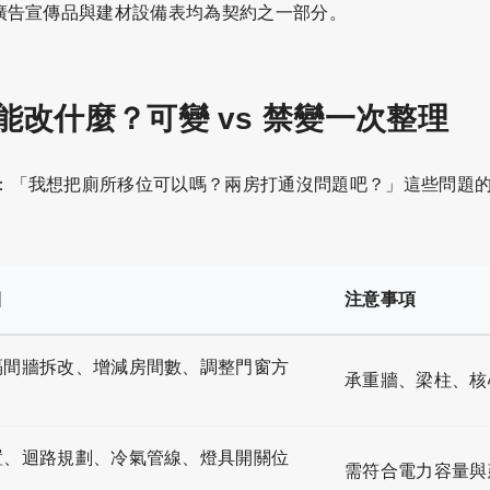
且廣告宣傳品與建材設備表均為契約之一部分。
能改什麼？可變 vs 禁變一次整理
：「我想把廁所移位可以嗎？兩房打通沒問題吧？」這些問題
目
注意事項
隔間牆拆改、增減房間數、調整門窗方
承重牆、梁柱、核
置、迴路規劃、冷氣管線、燈具開關位
需符合電力容量與