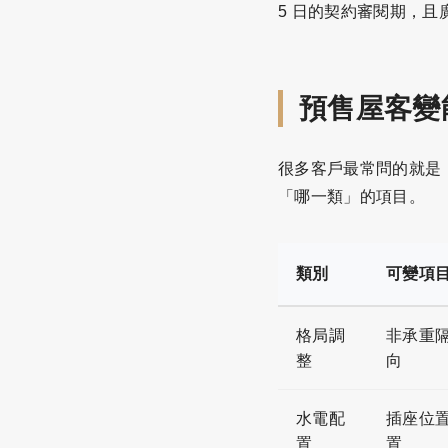
5 日的契約審閱期，
預售屋客變
很多客戶最常問的就是
「哪一類」的項目。
類別
可變項
格局調
非承重
整
向
水電配
插座位
置
置