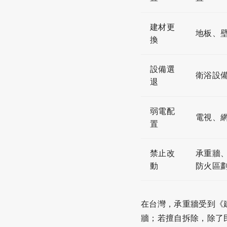
建材更
地板、
換
設備選
衛浴設
退
弱電配
電視、
置
禁止改
承重牆
動
防火區
在台灣，承重牆受到《
牆；若擅自拆除，除了