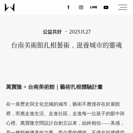
關於我們
公益共好
2025.11.27
台南美術館扎根藝術，滋養城市的靈魂
最新消息
設計案例
萬寶隆 × 台南美術館｜藝術扎根體驗計畫
課程講座
在一座歷史與文化交織的城市，藝術不應僅存在於展館
優惠活動
裡，而應走進生活、走進社區，走進每一位孩子的眼中與
心裡。萬寶隆空間設計自創立以來，始終相信——美感，
聯絡我們
是一種能被傳承的力量。而企業的價值，不僅在於建構空