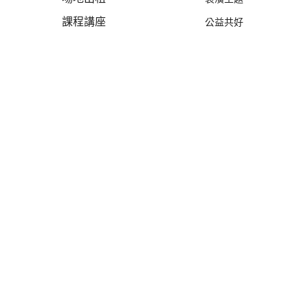
課程講座
公益共好
隱私權政策
異業合作
W TALK | 萬寶隆
設計案例
線上估價
商業空間
線上估價
住宅空間
風格探索
設計新作
優惠活動
禮遇總覽
活動列表