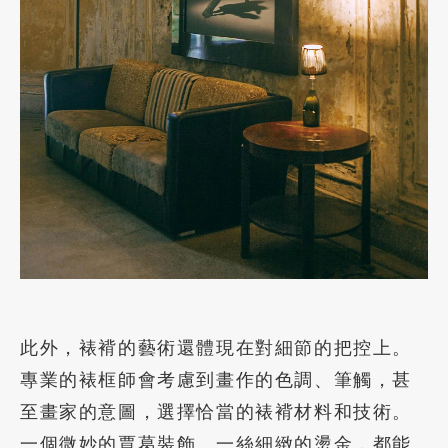
此外，裱褙的藝術還體現在對細節的把控上。
專業的裱框師會考慮到畫作的色調、筆觸，甚
至畫家的意圖，選擇恰當的裱褙材料和技術。
一個微妙的賈葛裝飾、一絲細緻的燙金，都能