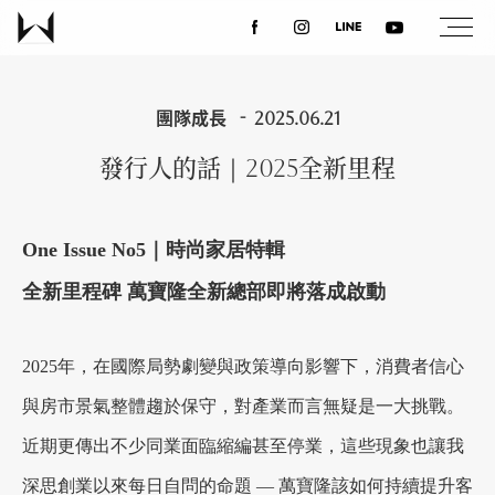
關於我們
團隊成長
2025.06.21
發行人的話｜2025全新里程
最新消息
One Issue No5｜時尚家居特輯
設計案例
全新里程碑 萬寶隆全新總部即將落成啟動
課程講座
2025年，在國際局勢劇變與政策導向影響下，消費者信心
與房市景氣整體趨於保守，對產業而言無疑是一大挑戰。
優惠活動
近期更傳出不少同業面臨縮編甚至停業，這些現象也讓我
深思創業以來每日自問的命題 — 萬寶隆該如何持續提升客
聯絡我們