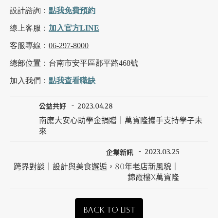
設計諮詢：
點我
免費
預約
線上客服：
加入官方LINE
客服專線：
06-297-8000
總部位置：台南市安平區郡平路468號
加入我們：
點我查看職缺
公益共好
2023.04.28
南應大安心助學金捐贈｜萬寶隆攜手支持學子未
來
企業新訊
2023.03.25
跨界對談｜設計與美食邂逅，80年老店新風貌｜
錦霞樓X萬寶隆
BACK TO LIST