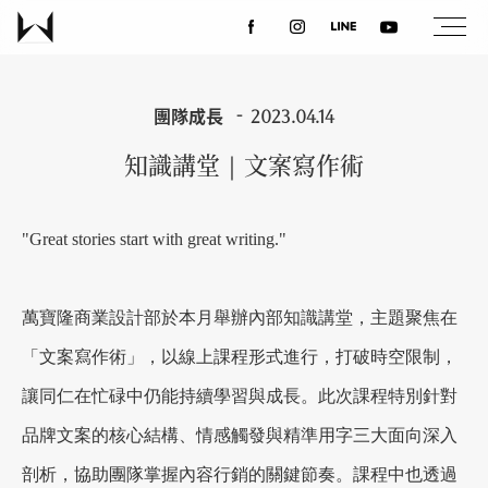
關於我們
團隊成長
2023.04.14
知識講堂｜文案寫作術
最新消息
"Great stories start with great writing."
設計案例
萬寶隆商業設計部於本月舉辦內部知識講堂，主題聚焦在
課程講座
「文案寫作術」，以線上課程形式進行，打破時空限制，
讓同仁在忙碌中仍能持續學習與成長。此次課程特別針對
優惠活動
品牌文案的核心結構、情感觸發與精準用字三大面向深入
剖析，協助團隊掌握內容行銷的關鍵節奏。課程中也透過
聯絡我們