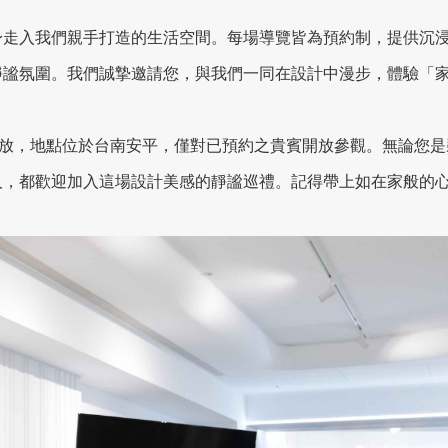
身走入我們親手打造的生活空間。每場導覽皆為預約制，提供沉
靜謐氛圍。我們誠摯邀請您，與我們一同在設計中漫步，體驗「
限定期間開放，地點位於台南安平，僅對已預約之貴賓開放參觀。無論
人，都歡迎加入這場設計美感的靜謐巡禮。記得帶上如在家般的