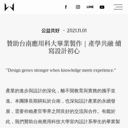
關於我們
公益共好
2021.11.01
贊助台南應用科大畢業製作｜產學共融 續
最新消息
寫設計初心
設計案例
"Design grows stronger when knowledge meets experience."
課程講座
產業的進步與設計的深化，離不開教育與實務的攜手並
進。本團隊長期耕耘於台南，也深知設計產業的永續發
優惠活動
展，需要仰賴產官學界之間良好的交流與合作。有鑑於
此，我們贊助台南應用科技大學室內設計系學生的畢業製
聯絡我們