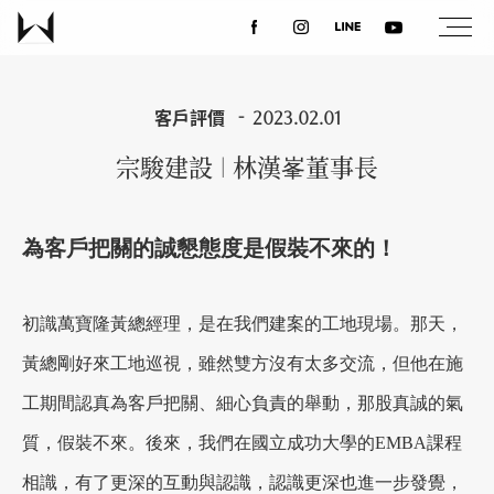
關於我們
客戶評價
2023.02.01
宗駿建設 | 林漢峯董事長
最新消息
為客戶把關的誠懇態度是假裝不來的！
設計案例
初識萬寶隆黃總經理，是在我們建案的工地現場。那天，
課程講座
黃總剛好來工地巡視，雖然雙方沒有太多交流，但他在施
工期間認真為客戶把關、細心負責的舉動，那股真誠的氣
優惠活動
質，假裝不來。後來，我們在國立成功大學的EMBA課程
相識，有了更深的互動與認識，認識更深也進一步發覺，
聯絡我們