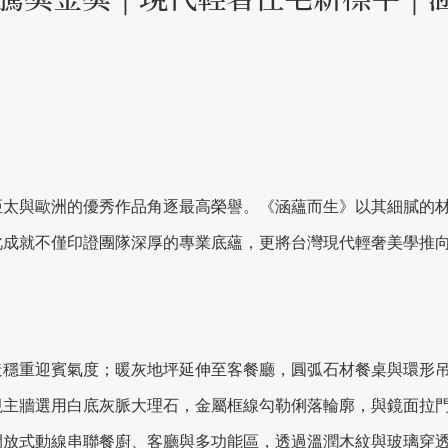
亞太與歐洲的優秀作品角逐最高榮譽。《涵蘊而生》以其細膩的
此成就不僅印證團隊深厚的專業底蘊，更將台灣現代輕奢美學推
造穩重迎賓氣度；暖灰地坪延伸至客餐廳，圓弧石材餐桌與環形
視主牆選用白底灰脈大理石，金屬框線勾勒俐落輪廓，與鏡面拉
開放式動線串聯餐廚、客廳與多功能區，透過溫潤木紋與玻璃穿