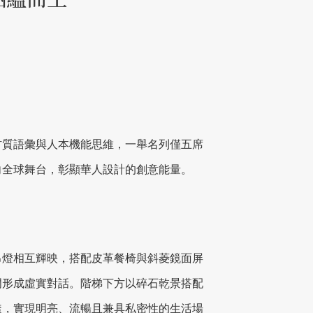
材質語彙與人本機能思維，一舉名列僅五席
向全球舞台，彰顯華人設計的創意能量。
吊燈相互輝映，搭配皮革餐椅與斜菱鏡面屏
門形成虛實對話。階梯下方以碎石乾景搭配
透，實現明亮、流暢且兼具私密性的生活場