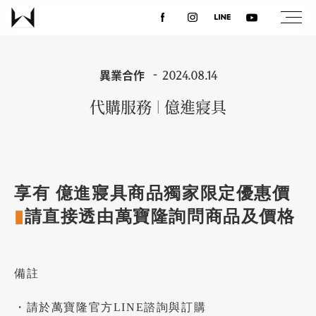
關於我們
異業合作
2024.08.14
代購服務 | 億進寢具
最新消息
設計案例
享有 億進寢具商品獨家限定優惠價
課程講座
▮
請直接透由萬寶隆詢問商品及價格
優惠活動
備註
・請於萬寶隆官方LINE諮詢與訂購
聯絡我們