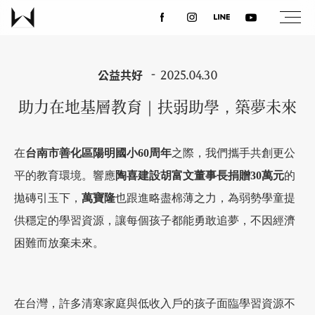
關於我們
公益共好
2025.04.30
助力在地基層教育｜扶弱助學，築夢未來
最新消息
在
台南市善化區陽明國小60周年
之際，我們攜手共創更公
設計案例
平的教育環境。響應
陶喜建設胡富文董事長捐贈30萬元
的
拋磚引玉下，
萬寶隆
也跟進略盡棉薄之力，為弱勢學童提
課程講座
供穩定的學習資源，讓每個孩子都能勇敢追夢，不因經濟
困難而放棄未來。
優惠活動
在台灣，許多清寒家庭與低收入戶的孩子面臨學習資源不
聯絡我們